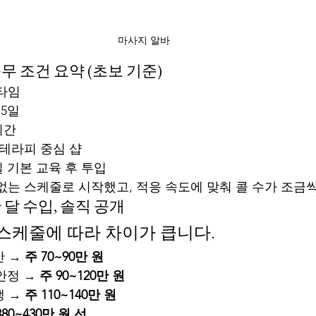
마사지 알바
⃣ 근무 조건 요약 (초보 기준)
트타임
~5일
시간
·테라피 중심 샵
일 기본 교육 후 투입
없는 스케줄로 시작했고, 적응 속도에 맞춰 콜 수가 조금
 한 달 수입, 솔직 공개
·스케줄에 따라 차이가 큽니다.
 → 
주 70~90만 원
안정 → 
주 90~120만 원
 → 
주 110~140만 원
380~430만 원 선