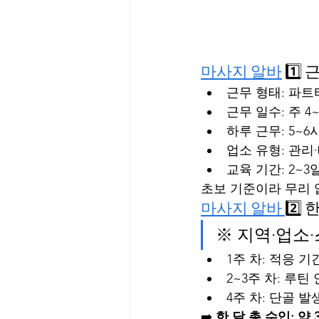
마사지 알바
 1️
근무 형태: 파
근무 일수: 주 4
하루 근무: 5~6
업소 유형: 관리
교육 기간: 2~3
초보 기준이라 무리 
마사지 알바 
2️⃣
※ 지역·업소
1주 차: 적응 기간
2~3주 차: 루틴 
4주 차: 단골 발생
➡️ 
한 달 총 수입: 약 