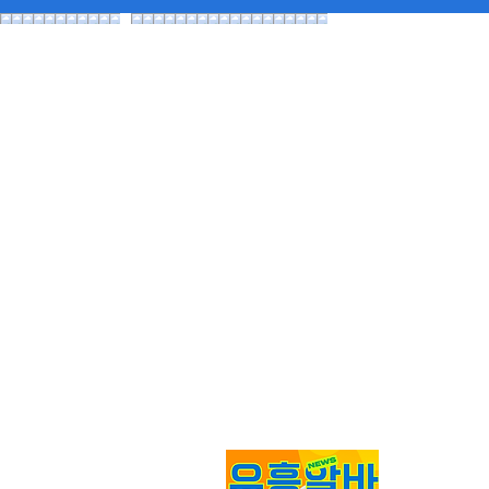
가라오케알
직사이트
모든 최신