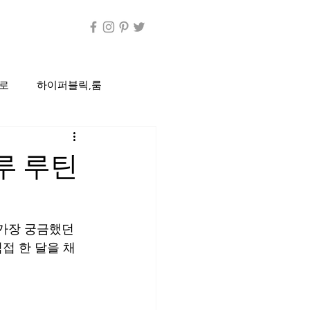
로
하이퍼블릭,룸
C방
편의점
루 루틴
정통룸싸롱
 가장 궁금했던 
접 한 달을 채
디시
건마
건전마사지