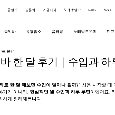
꿀알바
밤문화
스웨디시
노래방알바
Relax
More
룸알바
유흥업소
룸싸롱
노래방도우미
텐프
2분 분량
르바이트
밤아르바이트
낮아르바이트
호프집
P
바 한 달 후기｜수입과 하
이트
안전한아르바이트
경험아르바이트
하이퍼블릭
실제로 한 달 해보면 수입이 얼마나 될까?”
 처음 시작할 때
야기가 아니라, 
현실적인 월 수입과 하루 루틴
이었어요. 직
가라오케
강남스웨디시
논현동스웨디시
역삼동스웨
직하게 정리해봅니다.