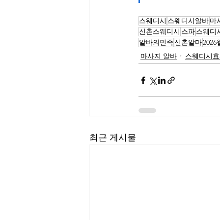
스웨디시
스웨디시알바
마
신촌스웨디시
스파
스웨디
알바의민족
신촌알마
202
마사지 알바
스웨디시효
최근 게시물