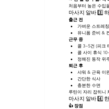
처음부터 높은 수입을
마사지 알바 3️⃣ 
출근 전
가벼운 스트레
유니폼 준비 & 
근무 중
콜 3~5건 (피크
콜 사이 휴식 10
정해진 동작 위
퇴근 후
샤워 & 근육 이
간단한 식사
충분한 수면
루틴이 자리 잡히니 
마사지 알바 4️⃣
👍 장점