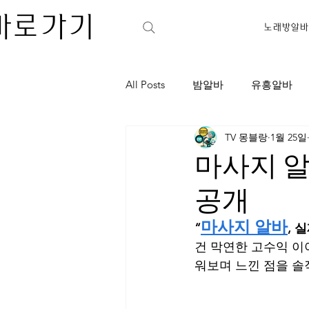
바로가기
노래방알바
All Posts
밤알바
유흥알바
TV 몽블랑
1월 25일
가라오케
노래주점
아
마사지 알
공개
학원아르바이트
판매아르바
마사지 알바
“
, 
건 막연한 고수익 이
가라오케
셔츠룸
강남
워보며 느낀 점을 솔