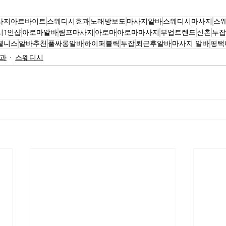
사지아르바이트
스웨디시효과
노래방보도
마사지알바
스웨디시마사지
스
시1인샵
아로마알바
림프마사지
아로마
아로마마사지
부업트렌드
신촌
투잡
6웰니스
알바추천
풀싸롱알바
하이퍼블릭
투잡
퇴근후알바
마사지 알바
평택
과
스웨디시