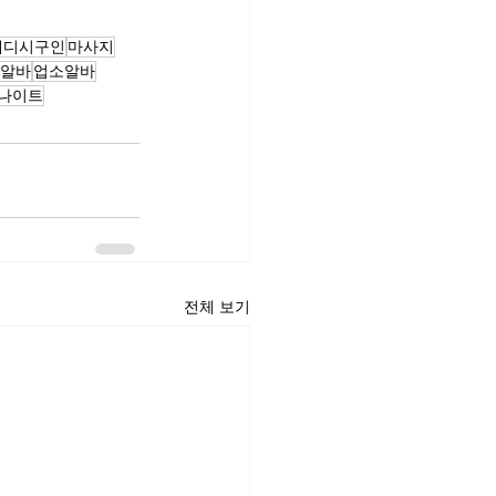
웨디시구인
마사지
알바
업소알바
나이트
전체 보기