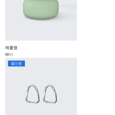
제품명
가격
₩45
할인중