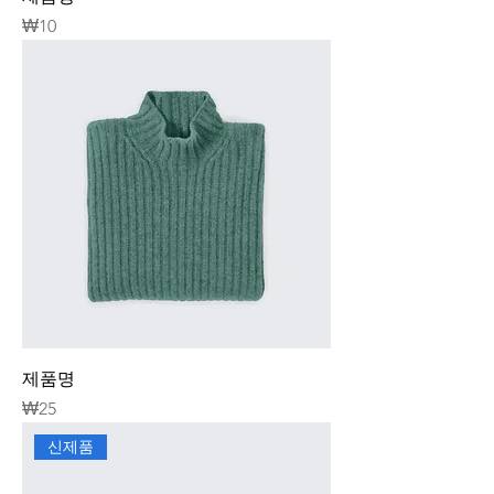
가격
₩10
제품명
가격
₩25
신제품