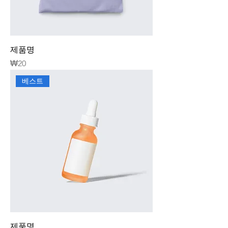
제품명
가격
₩20
베스트
제품명