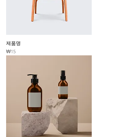
제품명
가격
₩15