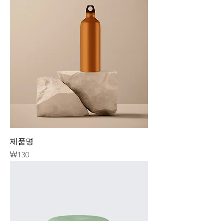
제품명
가격
₩130