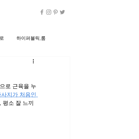
로
하이퍼블릭,룸
C방
편의점
압으로 근육을 누
정통룸싸롱
마사지가 처음인 
, 평소 잘 느끼
디시
건마
건전마사지