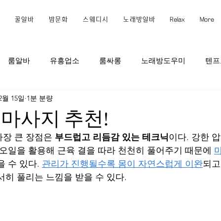
꿀알바
밤문화
스웨디시
노래방알바
Relax
More
룸알바
유흥업소
룸싸롱
노래방도우미
텐프
12월 15일
1분 분량
르바이트
밤아르바이트
낮아르바이트
호프집
P
마사지 추천!
가장 큰 장점은 
부드럽고 리듬감 있는 테크닉
이다. 강한 
이트
안전한아르바이트
경험아르바이트
하이퍼블릭
 오일을 활용해 근육 결을 따라 천천히 풀어주기 때문에 
 수 있다. 
관리가 진행될수록 몸이 자연스럽게 이완
되고
서히 풀리는 느낌을 받을 수 있다.
가라오케
강남스웨디시
논현동스웨디시
역삼동스웨