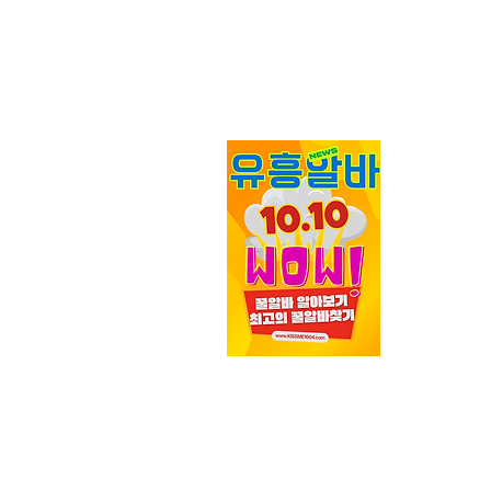
가라오케알
직사이트
모든 최신
꿀알바
알
알바 대한민
바를 위한 
정보를 제
사이트로 전
자 아르바
민국
마사
다.
Read More