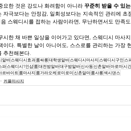
중요한 것은 강도나 화려함이 아니라 
꾸준히 받을 수 있는
 자극보다는 안정감, 일회성보다는 지속적인 관리에 초
 처음 스웨디시를 접하는 사람이라면, 무난하면서도 만족도
무시한 채 바쁜 일상을 이어가고 있다면, 스웨디시 마사지
택이다. 특별한 날이 아니어도, 스스로를 관리하는 가장 
를 추천해본다.
시알바
스웨디시효과
룸싸롱
대학생알바
스웨디시마사지
스웨디시구인
스
스파
스웨디시1인샵
룸
대전밤알바
대구밤알바
신사동
신촌알바
아로마
시
아르바이트
룸마사지
룸가라오케
로미로미
신촌알마
룸사롱
섹시댄스
커플마사지