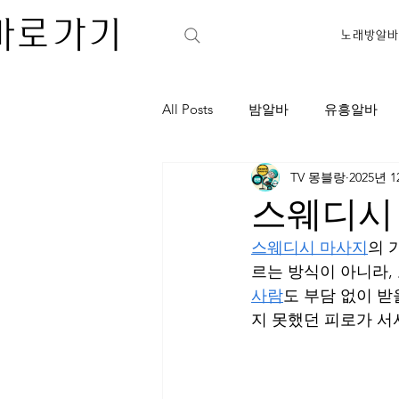
바로가기
노래방알바
All Posts
밤알바
유흥알바
TV 몽블랑
2025년 
가라오케
노래주점
아
스웨디시 
스웨디시 마사지
의 
학원아르바이트
판매아르바
르는 방식이 아니라,
사람
도 부담 없이 받을
지 못했던 피로가 서
가라오케
셔츠룸
강남