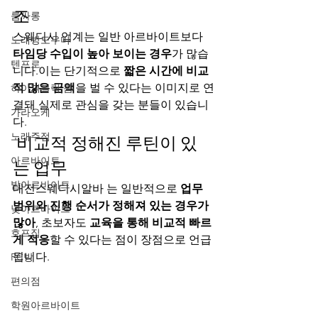
조
룸싸롱
스웨디시 업계는 일반 아르바이트보다 
노래방도우미
타임당 수입이 높아 보이는 경우
가 많습
텐프로
니다.이는 단기적으로 
짧은 시간에 비교
적 많은 금액
을 벌 수 있다는 이미지로 연
하이퍼블릭,룸
결돼 실제로 관심을 갖는 분들이 있습니
가라오케
다.
노래주점
 비교적 정해진 루틴이 있
아르바이트
는 업무
밤아르바이트
대전스웨디시알바 는 일반적으로 
업무 
범위와 진행 순서가 정해져 있는 경우가 
낮아르바이트
많아
, 초보자도 
교육을 통해 비교적 빠르
호프집
게 적응
할 수 있다는 점이 장점으로 언급
됩니다.
PC방
편의점
학원아르바이트