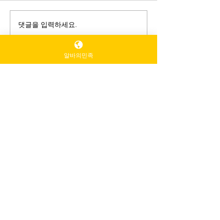
댓글을 입력하세요.
마사지 알바 한 달 후기｜
2026년, 자기관
수입과 하루 루틴 공개
동시에 잡는 마사
알바의민족
Facebook
Instagram
linkedin
Pinterest