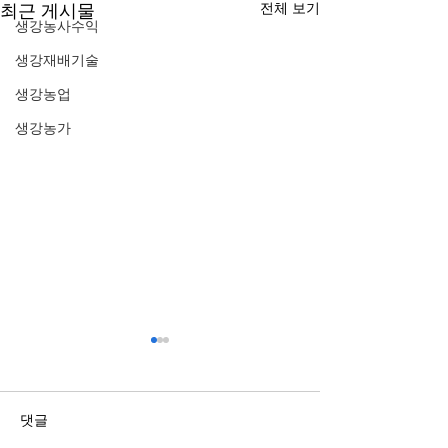
전체 보기
최근 게시물
생강농사수익
생강재배기술
생강농업
생강농가
댓글