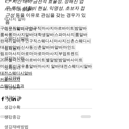
👉 
시간 대비 금전적 효율성, 정해진 업
무 루틴, 생활비 현실, 익명성, 초보자 접
서초구 유흥알바
근성
 등을 이유로 관심을 갖는 경우가 있
마사지 알바
음
구인구직알바
구인구직
마사지아르바이트
밤알바
대전스웨디시알바
룸싸롱
마사지알바
대학생알바
스파마사지
룸알바
스웨디시알바
란제리알바
구인구직스웨디시
마사지
신촌스웨디시
대전밤알바
신사동
신촌알바
바알바
마인드
생각농사
림프마사지
아로마
아로마마사지
부업트렌드
생각농사란
2026웰니스
밤아르바이트
별알밤
밤알바사이트
미러룸
미국유흥알바
마사지 알바
대전스웨디시알바
생각농사
대전스웨디시알바
생강재배
커플마사지
스웨디시효과
생강농사
생강심기
생강수확
생강종강
생강재배방법