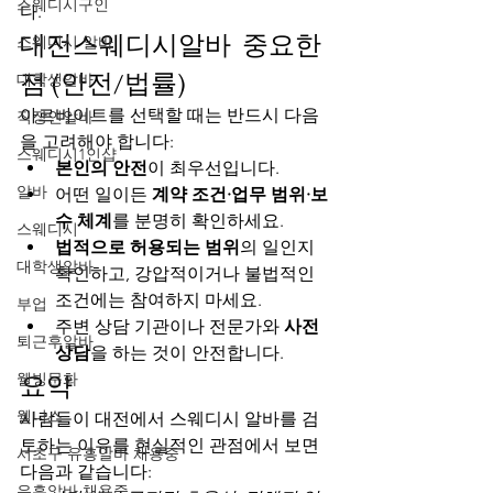
스웨디시구인
다.
대전스웨디시알바  중요한 
스웨디시 알바
점 (안전/법률)
대학생알바
아르바이트를 선택할 때는 반드시 다음
직장인알바
을 고려해야 합니다:
스웨디시1인샵
본인의 안전
이 최우선입니다.
알바
어떤 일이든 
계약 조건·업무 범위·보
수 체계
를 분명히 확인하세요.
스웨디시
법적으로 허용되는 범위
의 일인지 
대학생알바
확인하고, 강압적이거나 불법적인 
조건에는 참여하지 마세요.
부업
주변 상담 기관이나 전문가와 
사전 
퇴근후알바
상담
을 하는 것이 안전합니다.
웰빙문화
요약
웰니스
사람들이 대전에서 스웨디시 알바를 검
토하는 이유를 현실적인 관점에서 보면 
서초구 유흥알바 채용중
다음과 같습니다:
유흥알바 채용중