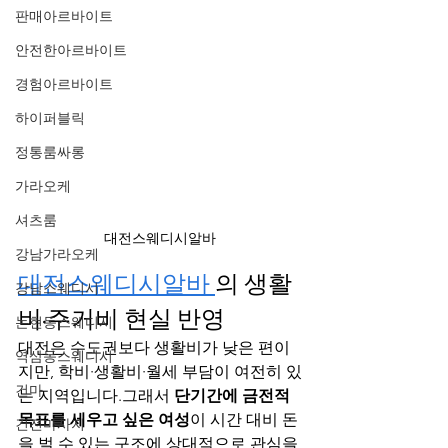
판매아르바이트
안전한아르바이트
경험아르바이트
하이퍼블릭
정통룸싸롱
가라오케
셔츠룸
대전스웨디시알바
강남가라오케
대전스웨디시알바 
의 생활
강남스웨디시
비·주거비 현실 반영
논현동스웨디시
대전은 수도권보다 생활비가 낮은 편이
역삼동스웨디시
지만, 학비·생활비·월세 부담이 여전히 있
건마
는 지역입니다.그래서 
단기간에 금전적 
목표를 세우고 싶은 여성
이 시간 대비 돈
건전마사지
을 벌 수 있는 구조에 상대적으로 관심을 