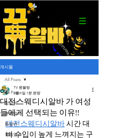
게시물
All Posts
TV 몽블랑
All Posts
2월 1일
1분 분량
대전스웨디시알바 가 여성
밤알바
들에게 선택되는 이유!!
유흥알바
대전스웨디시알바
 시간 대
룸알바
비 수입이 높게 느껴지는 구
유흥업소