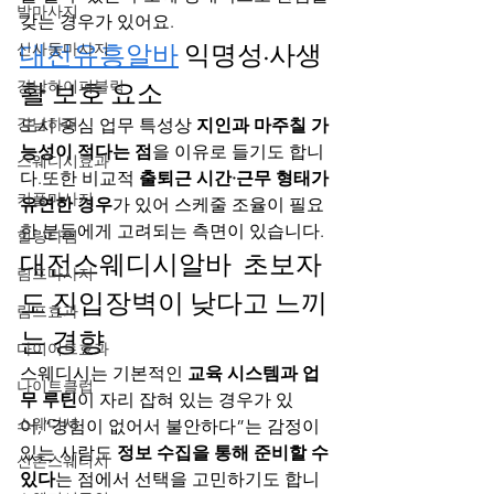
발마사지
갖는 경우가 있어요.
대전유흥알바
 익명성·사생
신사동마사지
강남하이퍼블릭
활 보호 요소
강남하퍼
도시 중심 업무 특성상 
지인과 마주칠 가
능성이 적다는 점
을 이유로 들기도 합니
스웨디시효과
다.또한 비교적 
출퇴근 시간·근무 형태가 
커플마사지
유연한 경우
가 있어 스케줄 조율이 필요
한 분들에게 고려되는 측면이 있습니다.
힐링타임
대전스웨디시알바  초보자
림프마사지
도 진입장벽이 낮다고 느끼
림프효과
는 경향
다이어트효과
스웨디시는 기본적인 
교육 시스템과 업
나이트클럽
무 루틴
이 자리 잡혀 있는 경우가 있
스웨디시
어,“경험이 없어서 불안하다”는 감정이 
있는 사람도 
정보 수집을 통해 준비할 수 
신촌스웨디시
있다
는 점에서 선택을 고민하기도 합니