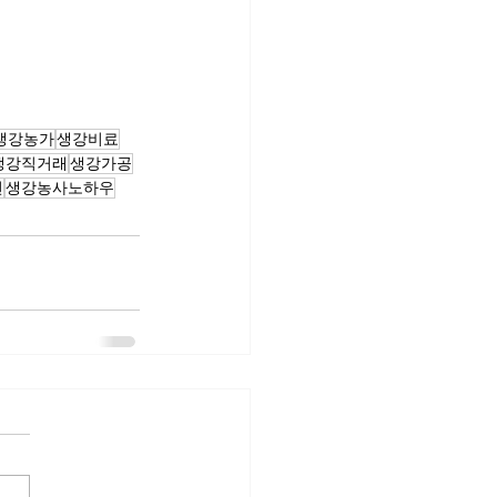
생강농가
생강비료
생강직거래
생강가공
천
생강농사노하우