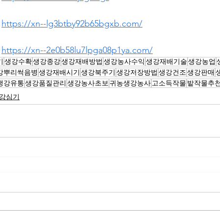
 
https://xn--lg3btby92b65bgxb.com/
 
https://xn--2e0b58lu7lpga08p1ya.com/
기
생강수확
생강종강
생강재배방법
생강농사수익
생강재배기술
생강농업
강뿌리썩음병
생강재배시기
생강북주기
생강저장방법
생강건조
생강판매
생강유통
생강품질관리
생강농사초보
귀농생강농사
고소득작물
밭작물추
강심기