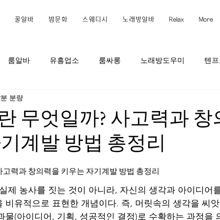
꿀알바
밤문화
스웨디시
노래방알바
Relax
More
룸알바
유흥업소
룸싸롱
노래방도우미
텐프
2분 분량
르바이트
밤아르바이트
낮아르바이트
호프집
P
란 무엇일까? 사고력과 
자기계발 방법 총정리
이트
안전한아르바이트
경험아르바이트
하이퍼블릭
사고력과 창의력을 키우는 자기계발 방법 총정리
가라오케
강남스웨디시
논현동스웨디시
역삼동스웨
 실제 농사를 짓는 것이 아니라, 자신의 생각과 아이디어
 비유적으로 표현한 개념이다. 즉, 머릿속의 생각을 씨
과물(아이디어, 기획, 성공적인 결정)로 수확하는 과정을 