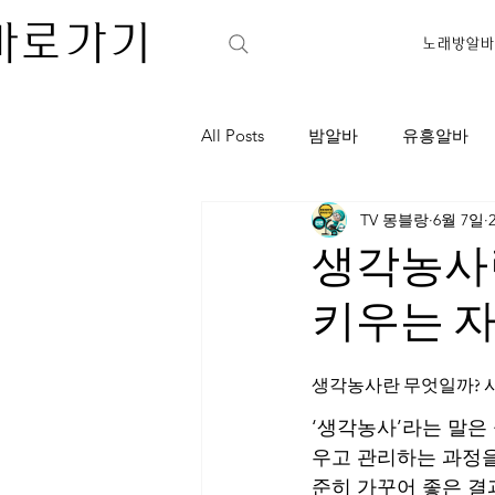
바로가기
노래방알바
All Posts
밤알바
유흥알바
TV 몽블랑
6월 7일
가라오케
노래주점
아
생각농사
키우는 
학원아르바이트
판매아르바
생각농사란 무엇일까? 
가라오케
셔츠룸
강남
‘생각농사’라는 말은
우고 관리하는 과정을
준히 가꾸어 좋은 결