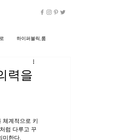
로
하이퍼블릭,룸
C방
편의점
창의력을
정통룸싸롱
디시
건마
건전마사지
를 체계적으로 키
앗처럼 다루고 꾸
의미한다.