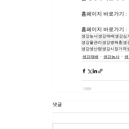
홈페이지 바로가기 : 
홈페이지 바로가기 : 
생강농사
생강재배
생강심
생강물관리
생강병해충
생
생강생산량
생강시장가격
생강재배
생강농사
생
댓글