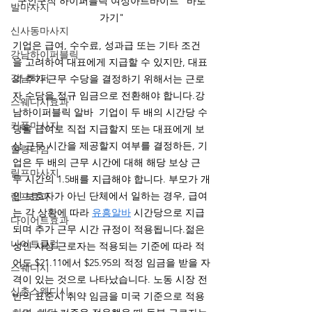
구인구직 하이퍼블릭 여성아르바이트 "바로
발마사지
가기"
신사동마사지
기업은 급여, 수수료, 성과급 또는 기타 조건
강남하이퍼블릭
을 고려하여 대표에게 지급할 수 있지만, 대표
강남하퍼
의 추가 근무 수당을 결정하기 위해서는 근로
자 수당을 정규 임금으로 전환해야 합니다.강
스웨디시효과
남하이퍼블릭 알바  기업이 두 배의 시간당 수
커플마사지
당을 급여로 직접 지급할지 또는 대표에게 보
상 근무 시간을 제공할지 여부를 결정하든, 기
힐링타임
업은 두 배의 근무 시간에 대해 해당 보상 근
림프마사지
무 시간의 1.5배를 지급해야 합니다. 부모가 개
인 보호자가 아닌 단체에서 일하는 경우, 급여
림프효과
는 각 상황에 따라 
유흥알바
 시간당으로 지급
다이어트효과
되며 추가 근무 시간 규정이 적용됩니다.젊은 
나이트클럽
성인 사상 근로자는 적용되는 기준에 따라 적
어도 $21.11에서 $25.95의 적정 임금을 받을 자
스웨디시
격이 있는 것으로 나타났습니다. 노동 시장 전
신촌스웨디시
반의 표준시 취약 임금을 미국 기준으로 적용