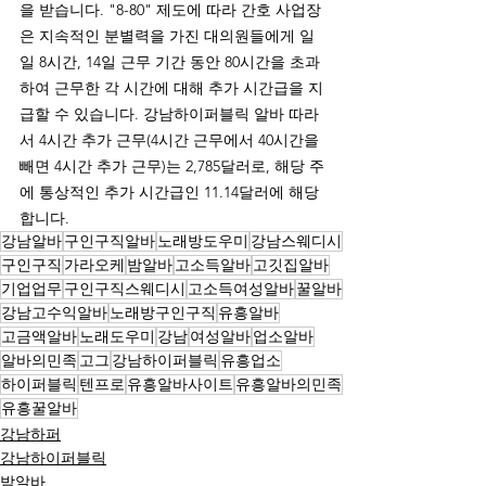
을 받습니다. "8-80" 제도에 따라 간호 사업장
은 지속적인 분별력을 가진 대의원들에게 일
일 8시간, 14일 근무 기간 동안 80시간을 초과
하여 근무한 각 시간에 대해 추가 시간급을 지
급할 수 있습니다. 강남하이퍼블릭 알바 따라
서 4시간 추가 근무(4시간 근무에서 40시간을 
빼면 4시간 추가 근무)는 2,785달러로, 해당 주
에 통상적인 추가 시간급인 11.14달러에 해당
합니다.
강남알바
구인구직알바
노래방도우미
강남스웨디시
구인구직
가라오케
밤알바
고소득알바
고깃집알바
기업업무
구인구직스웨디시
고소득여성알바
꿀알바
강남고수익알바
노래방구인구직
유흥알바
고금액알바
노래도우미
강남
여성알바
업소알바
알바의민족
고그
강남하이퍼블릭
유흥업소
하이퍼블릭
텐프로
유흥알바사이트
유흥알바의민족
유흥꿀알바
강남하퍼
강남하이퍼블릭
밤알바