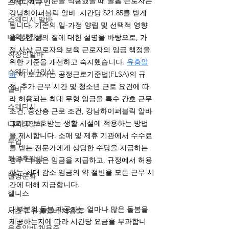
하면, 해당 기준을 적용했을 때 돌봄 근로자는 
스웨디시구인
강남하이퍼블릭 알바  시간당 $21.85를 받게 
스웨디시 알바
됩니다. 기존의 일-가정 양립 및 선택적 영향
대학생알바
을 통한 삶의 질에 대한 설명을 바탕으로, 가
정 사상 근로자와 보육 근로자의 임금 책정을 
직장인알바
위한 기준을 개선하고 숙지했습니다. 
유흥알
스웨디시1인샵
바
 이 보고서는 공정근로기준법(FLSA)의 규
정, 추가 근무 시간 및 청소년 근로 요건에 따
알바
라 허용되는 최대 무형 임금을 특수 간호 근무 
스웨디시
조건, 중산층 근로 조건, 강남하이퍼블릭 알바 
그리고 보호받는 생활 시설에 적용하는 방법
대학생알바
을 제시합니다. 소매 및 제휴 기관에서 수수료
부업
를 받는 전문가에게 상당한 수당을 지급하는 
퇴근후알바
경우 더 높은 임금을 지급하고, 규정에서 허용
하는 최대 감소 임금의 약 절반을 모든 근무 시
웰빙문화
간에 대해 지급합니다. 
웰니스
대부분의 돌봄 제공자는 얼마나 많은 돌봄을 
서초구 유흥알바 채용중
제공하는지에 따라 시간당 요금을 부과합니
유흥알바 채용중