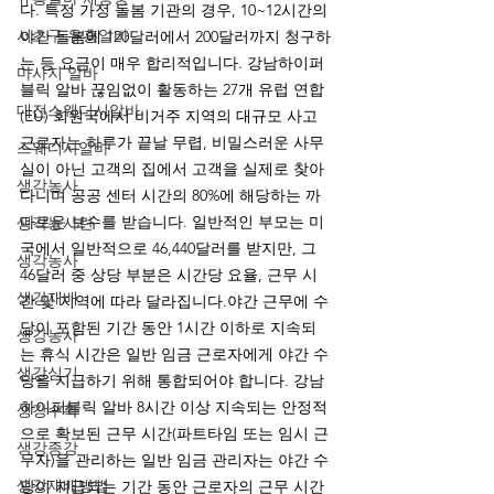
다. 특정 가정 돌봄 기관의 경우, 10~12시간의 
서초구 유흥알바
야간 돌봄에 120달러에서 200달러까지 청구하
는 등 요금이 매우 합리적입니다. 강남하이퍼
마사지 알바
블릭 알바 끊임없이 활동하는 27개 유럽 연합
대전스웨디시알바
(EU) 회원국에서 비거주 지역의 대규모 사고 
근로자는 하루가 끝날 무렵, 비밀스러운 사무
스웨디시알바
실이 아닌 고객의 집에서 고객을 실제로 찾아
생각농사
다니며 공공 센터 시간의 80%에 해당하는 까
다로운 보수를 받습니다. 일반적인 부모는 미
생각농사란
국에서 일반적으로 46,440달러를 받지만, 그 
생각농사
46달러 중 상당 부분은 시간당 요율, 근무 시
생강재배
간 및 지역에 따라 달라집니다.야간 근무에 수
당이 포함된 기간 동안 1시간 이하로 지속되
생강농사
는 휴식 시간은 일반 임금 근로자에게 야간 수
생강심기
당을 지급하기 위해 통합되어야 합니다. 강남
하이퍼블릭 알바 8시간 이상 지속되는 안정적
생강수확
으로 확보된 근무 시간(파트타임 또는 임시 근
생강종강
무자)을 관리하는 일반 임금 관리자는 야간 수
생강재배방법
당이 지급되는 기간 동안 근로자의 근무 시간