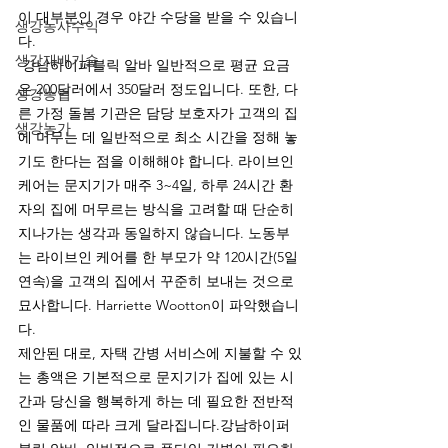
이 대부분인 경우 야간 수당을 받을 수 있습니
생강농사수익
다.
생강재배기술
 강남하이퍼블릭 알바 일반적으로 평균 요금
은 200달러에서 350달러 정도입니다. 또한, 다
생강농업
른 가정 돌봄 기관은 담당 보호자가 고객의 집
생강농가
에 머무는 데 일반적으로 최소 시간을 정해 놓
기도 한다는 점을 이해해야 합니다. 라이브인 
케어는 문지기가 매주 3~4일, 하루 24시간 환
자의 집에 머무르는 방식을 고려할 때 단순히 
지나가는 생각과 동일하지 않습니다. 노동부
는 라이브인 케어를 한 부모가 약 120시간(5일 
연속)을 고객의 집에서 꾸준히 보내는 것으로 
묘사합니다. Harriette Wootton이 파악했습니
다.
제안된 대로, 자택 간병 서비스에 지불할 수 있
는 총액은 기본적으로 문지기가 집에 있는 시
간과 당신을 행복하게 하는 데 필요한 전반적
인 물품에 따라 크게 달라집니다.강남하이퍼