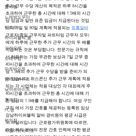
추가 근무 수당 계산의 목적은 하루 8시간을 
룸싸롱
초과하여 근무한 총 시간에 대해 1.5배의 시간
노래방도우미
당 임금과 일반 표준 임금이 지급된다는 것입
텐프로
니다. 8일 및 80일 계획에 적용되는 
유흥알바
근로자(종일 근무자및 파트타임 근무자 모두)
하이퍼블릭,룸
에게 하루에 근무한 추가 근무 시간의 두 배를 
가라오케
지급하는 것은 부당합니다. 전문가는 규칙에
서 허용하는 가장 무관한 보상과 7일 근무 중 
노래주점
40시간을 초과하여 근무한 시간에 대해 시간
아르바이트
당 1.5배의 추가 근무 수당을 받을 준비가 되
어 있습니다. 위스콘신 추가 근무 계획에 적용
밤아르바이트
되는 각 사업체는 적용 대상인 각 대표에게 주 
낮아르바이트
40시간을 초과하여 근무한 총 시간에 대해 기
호프집
존 임금의 1.5배를 지급해야 합니다. 여성 구인
구직 에서 가정 간호를 제공하는 등록된 임상 
PC방
강남하이퍼블릭 알바 경비원의 평균 시급은 
편의점
36.48달러입니다. 근로평가위원회에 따르면, 
가정 복지 분야의 전문 간호 인력에 대한 평균 
학원아르바이트