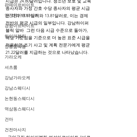
시급은 24.80달러입니다. 청소년 보호 및 교육 
판매아르바이트
종사자와 가정 간호 수당 종사자의 평균 시급
안전한아르바이트
은 각각 13.51달러와 13.81달러로, 이는 경제 
전반의 평균 시급의 일부입니다. 강남하이퍼
경험아르바이트
블릭 알바  그런 다음 시급 수준으로 돌아가, 
하이퍼블릭
해당 기준점을 기준으로 더 높은 표준 시급을 
적용하면 조기 사고 및 계획 전문가에게 평균 
정통룸싸롱
21.22달러를 지급하는 것으로 나타났습니다.
가라오케
셔츠룸
강남가라오케
강남스웨디시
논현동스웨디시
역삼동스웨디시
건마
건전마사지