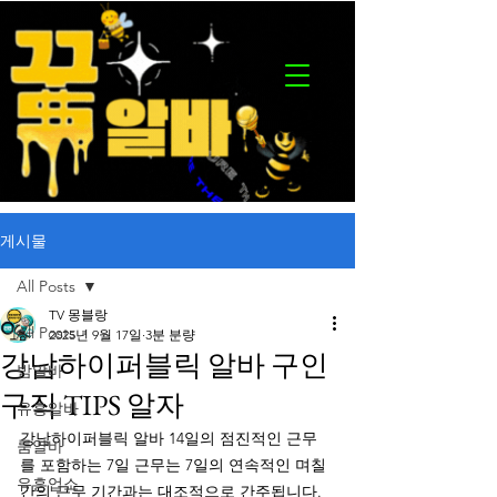
게시물
All Posts
TV 몽블랑
All Posts
2025년 9월 17일
3분 분량
강남하이퍼블릭 알바 구인
밤알바
구직 TIPS 알자
유흥알바
강남하이퍼블릭 알바 14일의 점진적인 근무
룸알바
를 포함하는 7일 근무는 7일의 연속적인 며칠
유흥업소
간의 근무 기간과는 대조적으로 간주됩니다. 