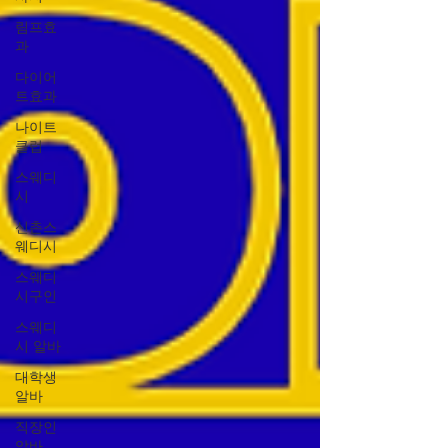
림프효
과
다이어
트효과
나이트
클럽
스웨디
시
신촌스
웨디시
스웨디
시구인
스웨디
시 알바
대학생
알바
직장인
알바