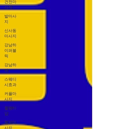
건전마
사지
발마사
지
신사동
마사지
강남하
이퍼블
릭
강남하
퍼
스웨디
시효과
커플마
사지
힐링타
임
림프마
사지