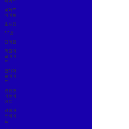
바이트
낮아르
바이트
호프집
PC방
편의점
학원아
르바이
트
판매아
르바이
트
안전한
아르바
이트
경험아
르바이
트