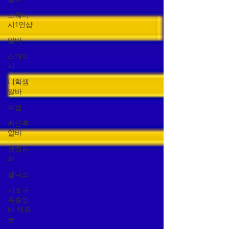
스웨디
시1인샵
알바
스웨디
시
대학생
알바
부업
퇴근후
알바
웰빙문
화
웰니스
서초구
유흥알
바 채용
중