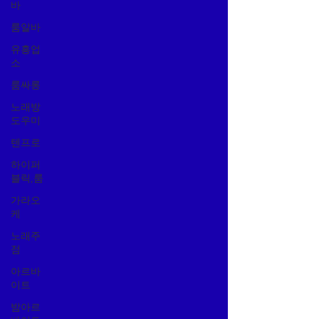
바
룸알바
유흥업
소
룸싸롱
노래방
도우미
텐프로
하이퍼
블릭,룸
가라오
케
노래주
점
아르바
이트
밤아르