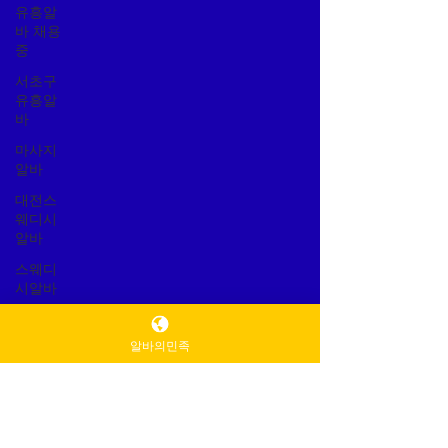
유흥알
바 채용
중
서초구
유흥알
바
마사지
알바
대전스
웨디시
알바
스웨디
시알바
생각농
사
알바의민족
생각농
사란
생각농
사