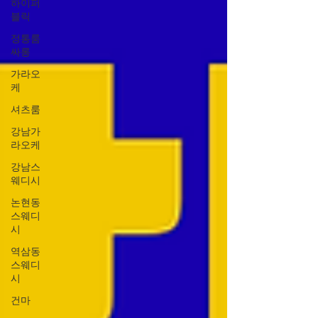
하이퍼
블릭
정통룸
싸롱
가라오
케
셔츠룸
강남가
라오케
강남스
웨디시
논현동
스웨디
시
역삼동
스웨디
시
건마