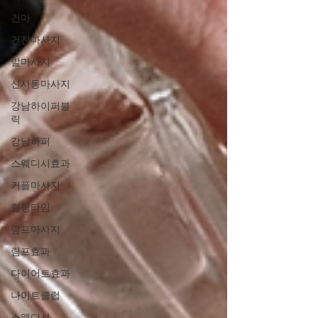
건마
건전마사지
발마사지
신사동마사지
강남하이퍼블
릭
강남하퍼
스웨디시효과
커플마사지
힐링타임
림프마사지
림프효과
다이어트효과
나이트클럽
스웨디시