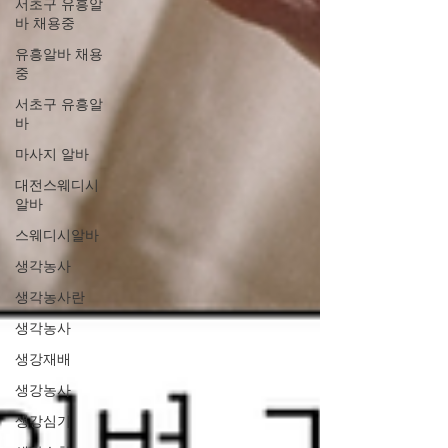
서초구 유흥알
바 채용중
유흥알바 채용
중
서초구 유흥알
바
마사지 알바
대전스웨디시
알바
스웨디시알바
생각농사
생각농사란
생각농사
생강재배
생강농사
생강심기