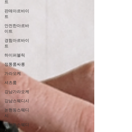
트
판매아르바이
트
안전한아르바
이트
경험아르바이
트
하이퍼블릭
정통룸싸롱
가라오케
셔츠룸
강남가라오케
강남스웨디시
논현동스웨디
시
역삼동스웨디
시