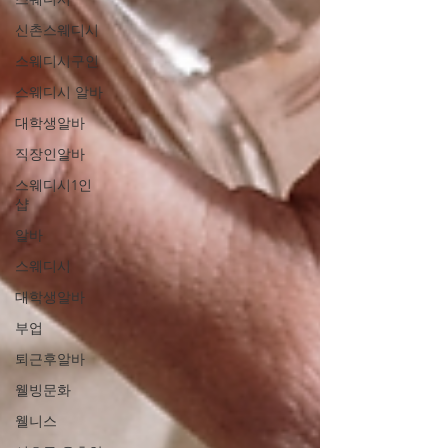
신촌스웨디시
스웨디시구인
스웨디시 알바
대학생알바
직장인알바
스웨디시1인
샵
알바
스웨디시
대학생알바
부업
퇴근후알바
웰빙문화
웰니스