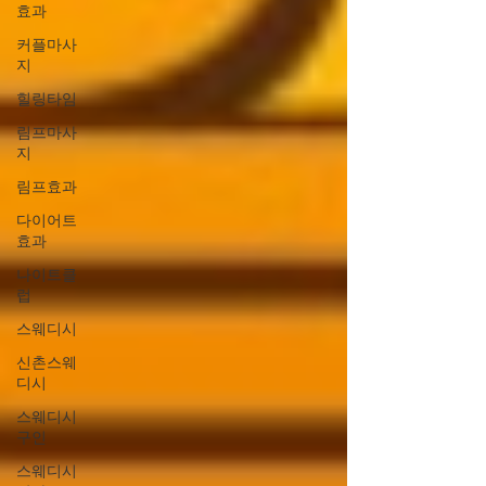
효과
커플마사
지
힐링타임
림프마사
지
림프효과
다이어트
효과
나이트클
럽
스웨디시
신촌스웨
디시
스웨디시
구인
스웨디시