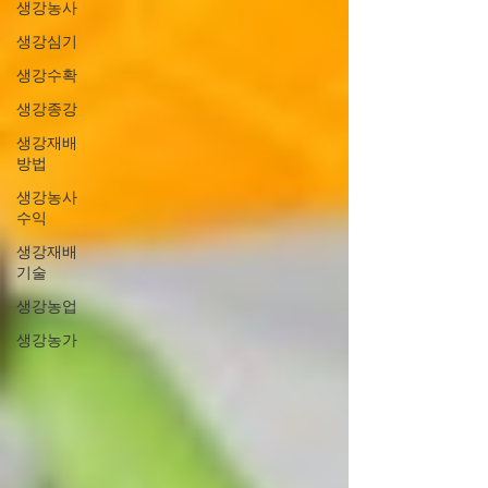
생강농사
생강심기
생강수확
생강종강
생강재배
방법
생강농사
수익
생강재배
기술
생강농업
생강농가