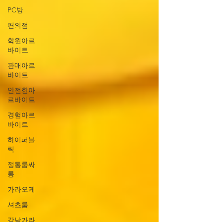
크넷 / 고용24 등 대형 구인구직 사이트에서
PC방
다음과 같은 현실적인 키워드 조합 으로 검색
편의점
해 보세요: ✔ 서초구
학원아르
바이트
판매아르
바이트
안전한아
르바이트
경험아르
바이트
하이퍼블
릭
정통룸싸
롱
가라오케
셔츠룸
강남가라