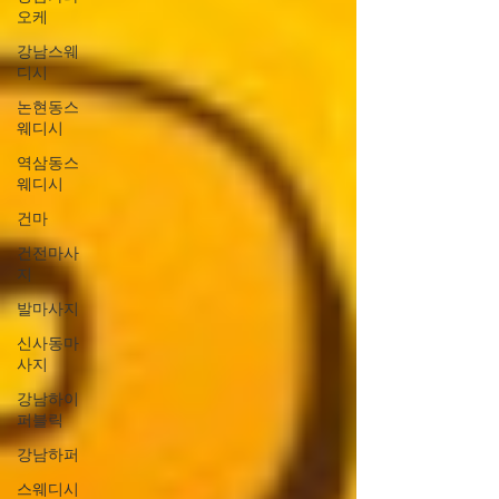
오케
강남스웨
디시
논현동스
웨디시
역삼동스
웨디시
건마
건전마사
지
발마사지
신사동마
사지
강남하이
퍼블릭
강남하퍼
스웨디시