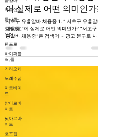
룸알바
이 실제로 어떤 의미인가?
유흥업소
룸싸롱
서초구 유흥알바 채용중 1. “ 서초구 유흥알바
채용중 ”이 실제로 어떤 의미인가? “서초구 유
노래방도
우미
흥알바 채용중”은 검색어나 광고 문구로 사용
되면서 서초구(서울)에서 밤시간대 손님 응대,
텐프로
바/라운지·노래방·서비스직 등의 알바 공고가
하이퍼블
있다는 의미 로 사용됩니다.하지만 이런 표현
릭,룸
을 그대로 적는 정식 구인 공고는 거의 없습니
가라오케
다 . 공식 채용 플랫폼에서는 서비스직, 접객
노래주점
업, 바텐더·서버 등 같은 용어로 올라오는 경우
가 더 일반적입니다. 서초구 유흥알바 채용중
아르바이
트
➡️ 공공 일자리 검색이나 지역 생활정보에서
유흥 관련 직종만 따로 모아 보여주는 건 대부
밤아르바
이트
분 없습니다 . 서초구 유흥알바 채용중 🔎 2. 서
초구/서울에서 “서비스·접객업” 알바 정보 찾
낮아르바
는 실전 방법 ▶ ① 일반 구인구직 포털 (가장
이트
안전 & 많이 쓰는 방식) 알바몬 / 알바천국 / 워
호프집