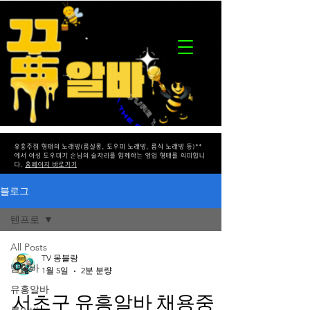
유흥주점 형태의 노래방(룸살롱, 도우미 노래방, 룸식 노래방 등)**
에서 여성 도우미가 손님의 술자리를 함께하는 영업 형태를 의미합니
다.
홈페이지 바로가기
블로그
텐프로
All Posts
TV 몽블랑
밤알바
1월 5일
2분 분량
유흥알바
서초구 유흥알바 채용중