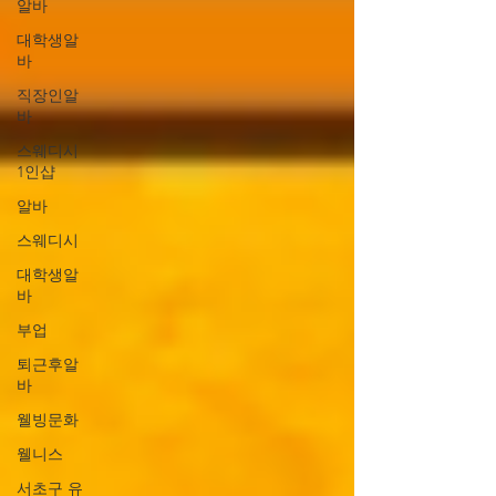
알바
대학생알
바
직장인알
바
스웨디시
1인샵
알바
스웨디시
대학생알
바
부업
퇴근후알
바
웰빙문화
웰니스
서초구 유