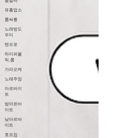
룸알바
유흥업소
룸싸롱
노래방도
우미
텐프로
하이퍼블
릭,룸
가라오케
노래주점
아르바이
트
밤아르바
이트
낮아르바
이트
호프집