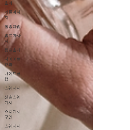
효과
커플마사
지
힐링타임
림프마사
지
림프효과
다이어트
효과
나이트클
럽
스웨디시
신촌스웨
디시
스웨디시
구인
스웨디시