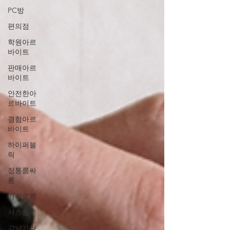
PC방
편의점
학원아르
바이트
판매아르
바이트
안전한아
르바이트
경험아르
바이트
하이퍼블
릭
정통룸싸
롱
가라오케
셔츠룸
강남가라