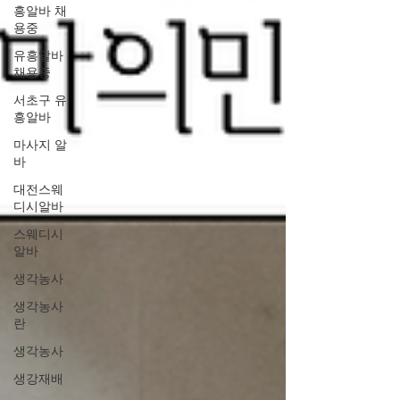
흥알바 채
용중
유흥알바
채용중
서초구 유
흥알바
마사지 알
바
대전스웨
디시알바
스웨디시
알바
생각농사
생각농사
란
생각농사
생강재배