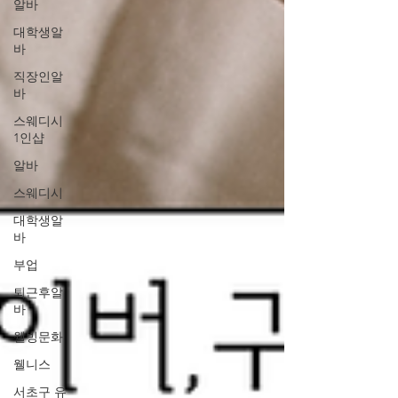
알바
대학생알
바
직장인알
바
스웨디시
1인샵
알바
스웨디시
대학생알
바
부업
퇴근후알
바
웰빙문화
웰니스
서초구 유