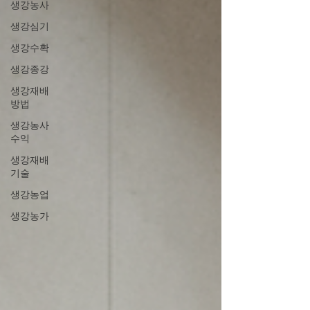
생강농사
생강심기
생강수확
생강종강
생강재배
방법
생강농사
수익
생강재배
기술
생강농업
생강농가