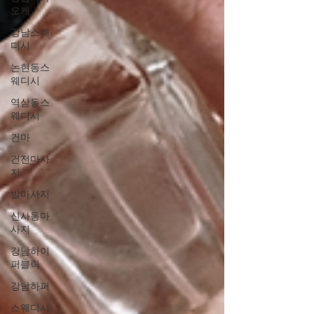
오케
강남스웨
디시
논현동스
웨디시
역삼동스
웨디시
건마
건전마사
지
발마사지
신사동마
사지
강남하이
퍼블릭
강남하퍼
스웨디시