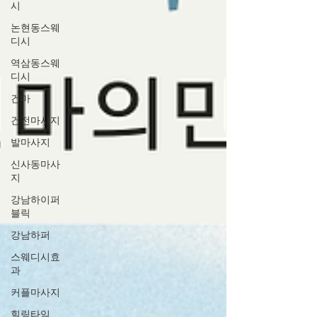
시
논현동스웨
디시
역삼동스웨
디시
건마
건전마사지
발마사지
신사동마사
지
강남하이퍼
블릭
강남하퍼
스웨디시효
과
커플마사지
힐링타임