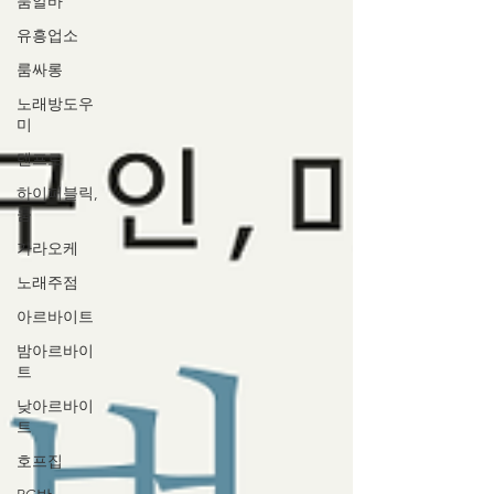
룸알바
유흥업소
룸싸롱
노래방도우
미
텐프로
하이퍼블릭,
룸
가라오케
노래주점
아르바이트
밤아르바이
트
낮아르바이
트
호프집