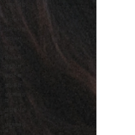
스웨디시알
바
생각농사
생각농사란
생각농사
생강재배
생강농사
생강심기
생강수확
생강종강
생강재배방
법
생강농사수
익
생강재배기
술