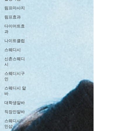
림프마사지
림프효과
다이어트효
과
나이트클럽
스웨디시
신촌스웨디
시
스웨디시구
인
스웨디시 알
바
대학생알바
직장인알바
스웨디시1
인샵