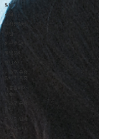
알바
스웨디시
대학생알바
부업
퇴근후알바
웰빙문화
웰니스
서초구 유흥
알바 채용중
유흥알바 채
용중
서초구 유흥
알바
마사지 알바
대전스웨디
시알바