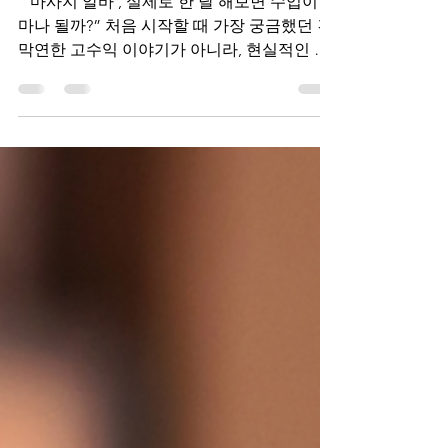
“ 마사지 알바 , 실제로 한 달 해보면 수입이 얼
마나 될까?” 처음 시작할 때 가장 궁금했던 건
막연한 고수익 이야기가 아니라, 현실적인 월
수입과 하루 루틴 이었어요. 직접 한 달을 채워
보며 느낀 점을 솔직하게 정리해봅니다. 마사
지 알바 마사지 알바 1️⃣ 근무 조건 요약 (초보
기준) 근무 형태: 파트타임 근무 일수: 주 4~5
일 하루 근무: 5~6시간 업소 유형: 관리·테라피
중심 샵 교육 기간: 2~3일 기본 교육 후 투입
초보 기준이라 무리 없는 스케줄로 시작했고,
적응 속도에 맞춰 콜 수가 조금씩 늘어났어요.
마사지 알바 2️⃣ 한 달 수입, 솔직 공개 ※ 지역·
업소·스케줄에 따라 차이가 큽니다. 1주 차: 적
응 기간 → 주 70~90만 원 2~3주 차: 루틴 안정
→ 주 90~120만 원 4주 차: 단골 발생 → 주
110~140만 원 ➡️ 한 달 총 수입: 약 380~430만
원 선 처음부터 높은 수입을 기대하기보다는,
루틴이