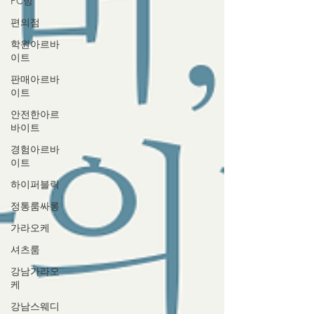
PC방
편의점
학원아르바
이트
판매아르바
이트
안전한아르
바이트
경험아르바
이트
하이퍼블릭
정통룸싸롱
가라오케
셔츠룸
강남가라오
케
강남스웨디