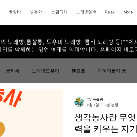
꿀알바
밤문화
스웨디시
노래방알바
Relax
More
의 노래방(룸살롱, 도우미 노래방, 룸식 노래방 등)**에
자리를 함께하는 영업 형태를 의미합니다.
홈페이지 바로
룸싸롱
노래방도우미
텐프로
하이퍼블릭,룸
이트
호프집
PC방
편의점
학원아르바이트
TV 몽블랑
6월 7일
2분 분량
생각농사란 무엇
정통룸싸롱
가라오케
셔츠룸
강남가라오케
력을 키우는 자