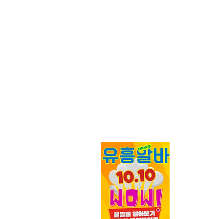
가라오케알
직사이트
모든 최신
꿀알바
알
알바 대한민
바를 위한 
정보를 제