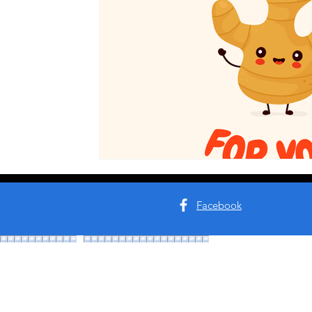
논현동스웨디시
역삼동스웨디시
건마
건전마
Facebook