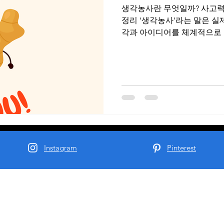
생각농사란 무엇일까? 사고력
사지
정리 ‘생각농사’라는 말은 실
각과 아이디어를 체계적으로
표현한 개념이다. 즉, 머릿속
어 좋은 결과물(아이디어, 기
의미한다. 현대 사회에서는 
중요한 경쟁력이 되고 있다.
로 ‘생각농사’, 즉 생각을 
있다 생각농사 무엇일까? 생각농사의 핵심 개념 생각농사는 크게 3
단계로 나눌 수 있다. 첫째, 
단계”셋째, 생각을 “수확하는
사하다. 좋은 씨앗을 선택하듯
Instagram
Pinterest
리와 관찰을 통해 성장시키며
이