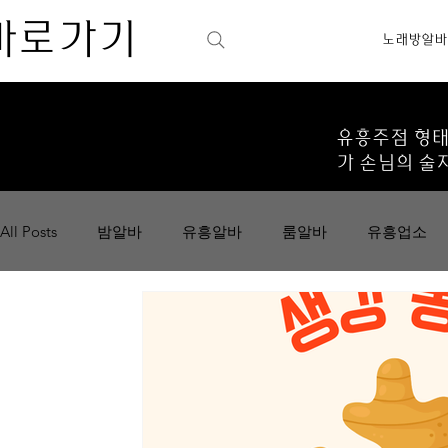
바로가기
노래방알바
유흥주점 형태
가 손님의 술
All Posts
밤알바
유흥알바
룸알바
유흥업소
노래주점
아르바이트
밤아르바이트
낮아르바
안전한아르바이트
경험아르바이트
하이퍼블릭