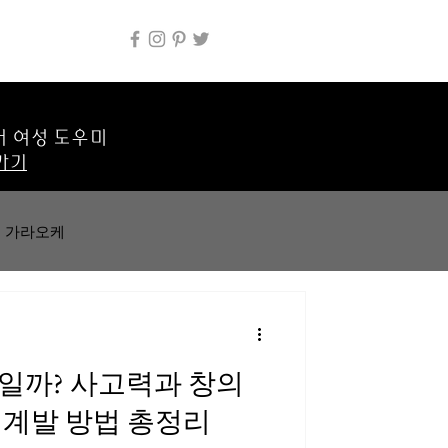
서 여성 도우미
가기
가라오케
판매아르바이트
일까? 사고력과 창의
강남스웨디시
기계발 방법 총정리