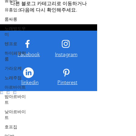
룸알바
다른 블로그 카테고리로 이동하거나
유흥업소
다음에 다시 확인해주세요.
룸싸롱
노래방도우
미
텐프로
하이퍼블릭,
Facebook
Instagram
룸
가라오케
노래주점
linkedin
Pinterest
아르바이트
밤아르바이
트
낮아르바이
트
호프집