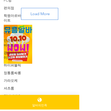
PC방
편의점
Load More
학원아르바
이트
판매아르바
이트
가라오케알바 1위 사이트
노래방알바 룸보도 구인
안전한아르
구직사이트 에서
가라오
바이트
케구인
,가라오케알바에
대한 모든 최신 일자리
경험아르바
구인구직 정보를 볼수 있
이트
습니다.
하이퍼블릭
정통룸싸롱
꿀알바
알바의민족
채용정보 에서 업소알바
는 가라오케알바 대한민국 Top.1 유흥업소
가라오케
노래방알바
와 노래보도알바를 위한 구인 구
셔츠룸
직 사이트입니다. 이곳은 고소득알바 정보를
제공하는 노래보도알바커뮤니티 이자 구인
강남가라오
구직 사이트로 전문성 그리고 대한민국 고소
케
득 여성 일자리 남자 아르바이트를
홈페이지
알바의민족
강남스웨디
구인구직하는 곳임으로 대한민국
마사지
는